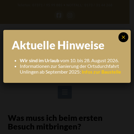
Telefon: 07371 / 95 99 885 • NOTFALL: 0173 / 31 44 268
Facebook
Instagram
×
Aktuelle Hinweise
Wir sind im Urlaub
vom 10. bis 28. August 2026.
Informationen zur Sanierung der Ortsdurchfahrt
Unlingen ab September 2025:
Infos zur Baustelle
Navigation
Was muss ich beim ersten
Besuch mitbringen?