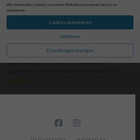
Heike Mohn
21. Juli 2025
Wir verwenden Cookies, um unsere Website und unseren Service zu
optimieren.
Unser Leistungsspektrum reicht von
Cookies akzeptieren
Vorsorgeuntersuchungen und Impfungen über
Zahnsanierungen und Weichteiloperationen bis hin zu
Ablehnen
Ernährungsberatung und Altersbegleitung. Dabei
Einstellungen anzeigen
stehen immer das Wohlbefinden und die individuellen
Bedürfnisse Ihres Tieres im Mittelpunkt. Einen
ausführlichen Überblick finden Sie auf unserer Seite
LEISTUNGEN
.
DATENSCHUTZ
IMPRESSUM