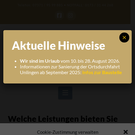
Telefon: 07371 / 95 99 885 • NOTFALL: 0173 / 31 44 268
Facebook
Instagram
×
Aktuelle Hinweise
Wir sind im Urlaub
vom 10. bis 28. August 2026.
Informationen zur Sanierung der Ortsdurchfahrt
Unlingen ab September 2025:
Infos zur Baustelle
Navigation
Welche Leistungen bieten Sie
an?
Cookie-Zustimmung verwalten