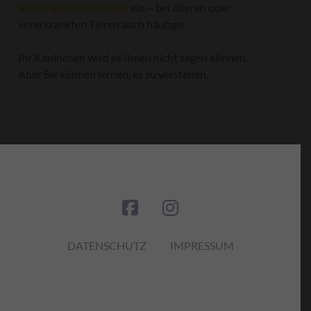
Vorsorgeuntersuchung
ein – bei älteren oder
vorerkrankten Tieren auch häufiger.
Ihr Kaninchen wird es Ihnen nicht sagen können.
Aber Sie können lernen, es zu verstehen.
DATENSCHUTZ
IMPRESSUM