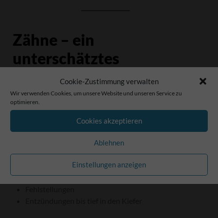
Zähne – ein
unterschätztes
Dauerproblem
Cookie-Zustimmung verwalten
Wir verwenden Cookies, um unsere Website und unseren Service zu
optimieren.
Kaninchenzähne wachsen lebenslang. Nur durch
intensives Kauen von strukturreicher Nahrung nutzen
Cookies akzeptieren
sie sich ausreichend ab.
Ablehnen
Kommt es zu Problemen, entstehen:
Einstellungen anzeigen
Zahnspitzen
Fehlstellungen
Entzündungen bis tief in den Kiefer