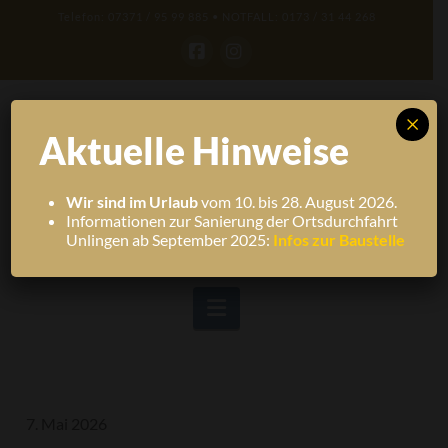
Telefon: 07371 / 95 99 885 • NOTFALL: 0173 / 31 44 268
Facebook
Instagram
×
Aktuelle Hinweise
Wir sind im Urlaub
vom 10. bis 28. August 2026.
Informationen zur Sanierung der Ortsdurchfahrt
Unlingen ab September 2025:
Infos zur Baustelle
Navigation
7. Mai 2026