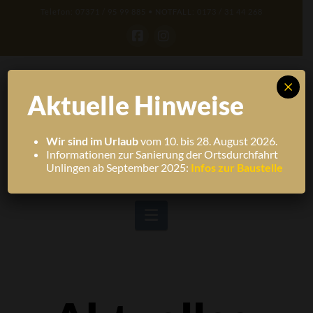
Telefon: 07371 / 95 99 885 • NOTFALL: 0173 / 31 44 268
Facebook
Instagram
×
Aktuelle Hinweise
Wir sind im Urlaub
vom 10. bis 28. August 2026.
Informationen zur Sanierung der Ortsdurchfahrt
Unlingen ab September 2025:
Infos zur Baustelle
Navigation