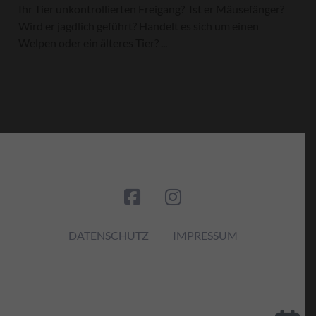
Ihr Tier unkontrollierten Freigang? Ist er Mäusefänger?
Wird er jagdlich geführt? Handelt es sich um einen
Welpen oder ein älteres Tier? ...
DATENSCHUTZ
IMPRESSUM