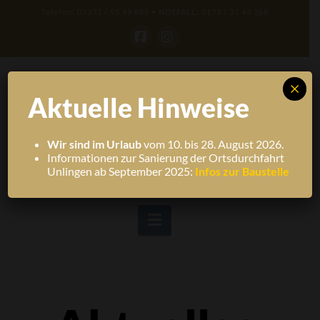
Telefon: 07371 / 95 99 885 • NOTFALL: 0173 / 31 44 268
Facebook
Instagram
×
Aktuelle Hinweise
Wir sind im Urlaub
vom 10. bis 28. August 2026.
Informationen zur Sanierung der Ortsdurchfahrt
Unlingen ab September 2025:
Infos zur Baustelle
Navigation