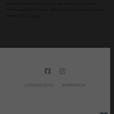
sichere Narkosen heute auch bei alten oder kranken
Tieren gut durchführbar. Wie hoch ist das Narkoserisiko
wirklich? Für junge, ...
DATENSCHUTZ
IMPRESSUM