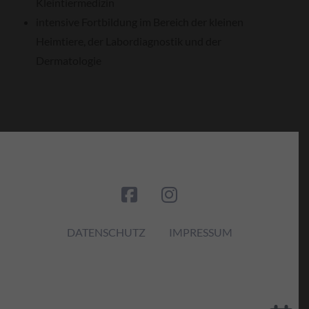
Kleintiermedizin
intensive Fortbildung im Bereich der kleinen
Heimtiere, der Labordiagnostik und der
Dermatologie
DATENSCHUTZ
IMPRESSUM