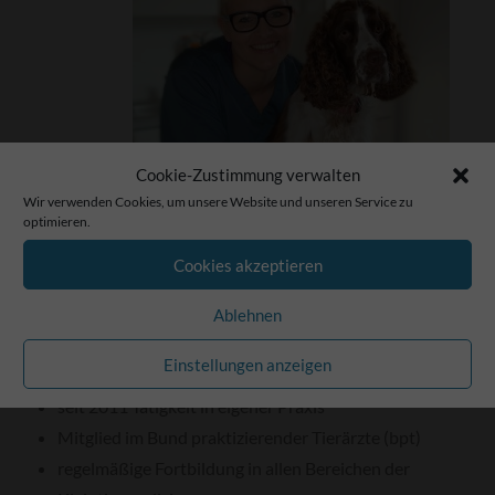
Cookie-Zustimmung verwalten
Wir verwenden Cookies, um unsere Website und unseren Service zu
optimieren.
Cookies akzeptieren
Studium der Tiermedizin an der Ludwig-
Maximilians-Universität in München
Ablehnen
Approbation im Jahr 2005
Einstellungen anzeigen
6-jährige Tätigkeit in einer Kleintierklinik
seit 2011 Tätigkeit in eigener Praxis
Mitglied im Bund praktizierender Tierärzte (bpt)
regelmäßige Fortbildung in allen Bereichen der