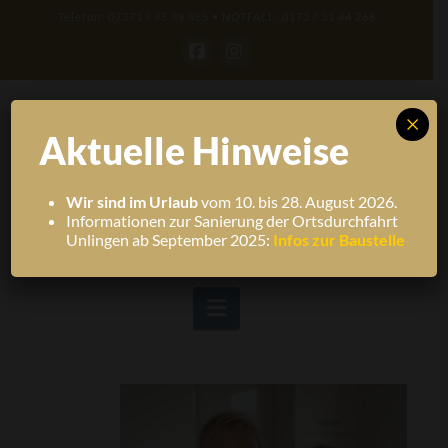
Telefon: 07371 / 95 99 885 • NOTFALL: 0173 / 31 44 268
Facebook
Instagram
×
Aktuelle Hinweise
Wir sind im Urlaub
vom 10. bis 28. August 2026.
Informationen zur Sanierung der Ortsdurchfahrt
Unlingen ab September 2025:
Infos zur Baustelle
Navigation