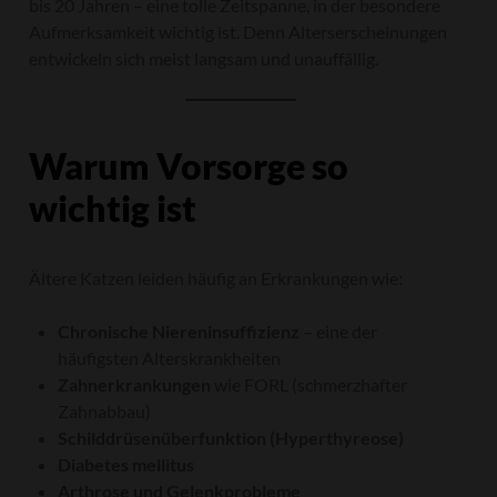
bis 20 Jahren – eine tolle Zeitspanne, in der besondere
Aufmerksamkeit wichtig ist. Denn Alterserscheinungen
entwickeln sich meist langsam und unauffällig.
Warum Vorsorge so
wichtig ist
Ältere Katzen leiden häufig an Erkrankungen wie:
Chronische Niereninsuffizienz
– eine der
häufigsten Alterskrankheiten
Zahnerkrankungen
wie FORL (schmerzhafter
Zahnabbau)
Schilddrüsenüberfunktion (Hyperthyreose)
Diabetes mellitus
Arthrose und Gelenkprobleme