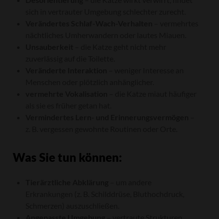
sich in vertrauter Umgebung schlechter zurecht.
Verändertes Schlaf-Wach-Verhalten
– vermehrtes
nächtliches Umherwandern oder lautes Miauen.
Unsauberkeit
– die Katze geht nicht mehr
zuverlässig auf die Toilette.
Veränderte Interaktion
– weniger Interesse an
Menschen oder plötzlich anhänglicher.
vermehrte Vokalisation
– die Katze miaut häufiger
als sie es früher getan hat.
Vermindertes Lern- und Erinnerungsvermögen
–
z. B. vergessen gewohnte Routinen oder Orte.
Was Sie tun können:
Tierärztliche Abklärung
– um andere
Erkrankungen (z. B. Schilddrüse, Bluthochdruck,
Schmerzen) auszuschließen.
Angepasste Umgebung
– vertraute Strukturen