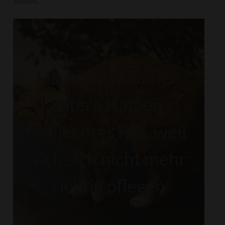
sollten.
Häufig bekommen
ältere Katzen
schlechtes Fell, weil
sich sich nicht mehr
richtig pflegen