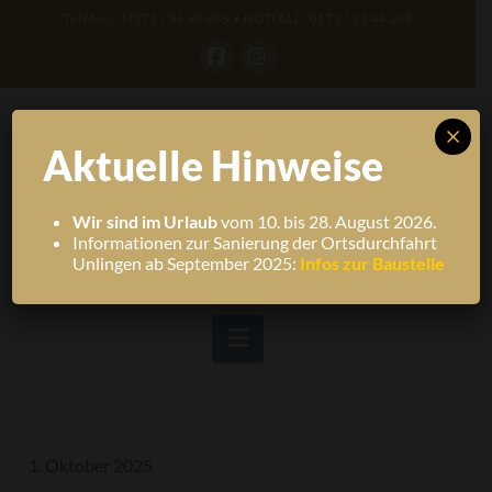
Telefon: 07371 / 95 99 885 • NOTFALL: 0173 / 31 44 268
Facebook
Instagram
×
Aktuelle Hinweise
Wir sind im Urlaub
vom 10. bis 28. August 2026.
Informationen zur Sanierung der Ortsdurchfahrt
Unlingen ab September 2025:
Infos zur Baustelle
Navigation
1. Oktober 2025